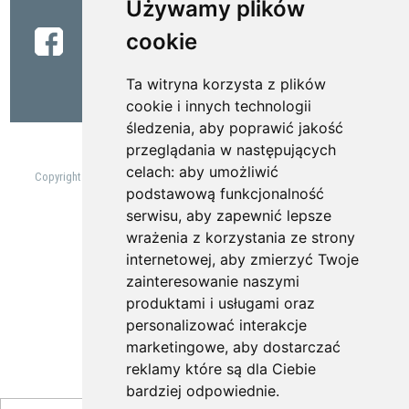
Używamy plików
cookie
Ta witryna korzysta z plików
cookie i innych technologii
śledzenia, aby poprawić jakość
przeglądania w następujących
celach:
aby umożliwić
Copyright 2022 AMZ-KUTNO S.A. Projektowanie oraz produkcja zabudów
specjalnych samochodów użytkowych.
podstawową funkcjonalność
serwisu
,
aby zapewnić lepsze
Powered by Quick.CMS
Realizacja:
Verakom
wrażenia z korzystania ze strony
Zaktualizuj preferencje dotyczące plików cookies
internetowej
,
aby zmierzyć Twoje
zainteresowanie naszymi
produktami i usługami oraz
personalizować interakcje
marketingowe
,
aby dostarczać
reklamy które są dla Ciebie
bardziej odpowiednie
.