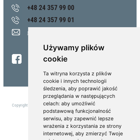
+48 24 357 99 00
+48 24 357 99 01
sekretariat@amz.pl
Używamy plików
cookie
Ta witryna korzysta z plików
cookie i innych technologii
śledzenia, aby poprawić jakość
przeglądania w następujących
celach:
aby umożliwić
Copyright 2022 AMZ-KUTNO S.A. Projektowanie oraz produkcja zabudów
specjalnych samochodów użytkowych.
podstawową funkcjonalność
serwisu
,
aby zapewnić lepsze
Powered by Quick.CMS
Realizacja:
Verakom
wrażenia z korzystania ze strony
Zaktualizuj preferencje dotyczące plików cookies
internetowej
,
aby zmierzyć Twoje